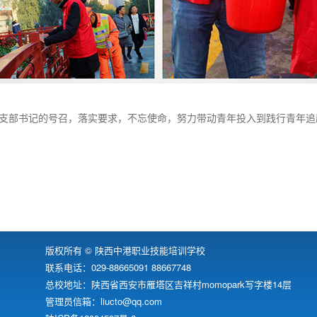
支部书记的号召，落实要求，不忘使命，努力带动青年投入到践行青年追
版权所有 © 陕西中港职业技能培训学校
联系电话：029-88665091 88667748
总校地址：陕西省西安市雁塔区吉祥村momopark写字楼14层
管理员信箱：liucto@qq.com